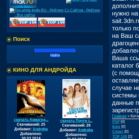
дополнит
нужно на
sait.3dn
только п
на Ваш с
Поиск
драгоцен
добавлен
Ваша ссы
каталог 
КИНО ДЛЯ АНДРОЙДА
(с помощ
оставляе
случае н
системы 
данные п
зарегист
Главная
»
Ката
скачать Армагед...
скачать Почти з...
PSP
[0]
Скачиваний: 25
Скачиваний: 28
Блог
[0]
Добавил:
Andrqha
Добавил:
Andrqha
Спорт
[0]
Добавлено:
Добавлено:
TOP 100
[2]
30.03.2014