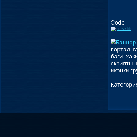
Code
crosschit
портал, г
баги, хак
скрипты,
иконки гр
Категори