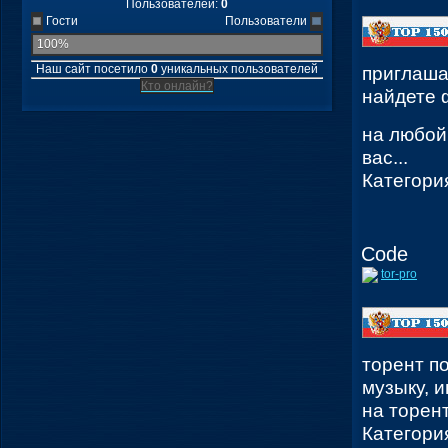
Пользователей:
0
Гости
Пользователи
100%
Наш сайт посетило
0
уникальных пользователей
приглаша
Кто онлайн?
найдете 
на любой
вас...
Категори
Code
tor-pro
торент п
музыку, и
на торент
Категори