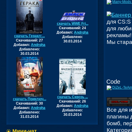
Many-Mods 
для CS:S
скачать WWE Fri...
для люби
Скачиваний: 24
Добавил:
Andrqha
рекламы!
скачать Геракл:...
Добавлено:
Скачиваний: 27
Мы стара
30.03.2014
Добавил:
Andrqha
Добавлено:
30.03.2014
Code
DiZeL-TeAm
скачать Сквозь ...
скачать Приключ...
Скачиваний: 26
Скачиваний: 30
Добавил:
Andrqha
Добавил:
Andrqha
Все для и
Добавлено:
Добавлено:
30.03.2014
плагины 
31.03.2014
бомб, пер
Категори
Мини-чат