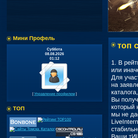
Мини Профель
топ 
Суббота
08.08.2026
01:12
1. В рейт
или инач
Для участ
на заявл
каталога
[
Управление профилем
]
Вы получ
который 
ТОП
мы не да
LiveInter
стабильн
Ваши тИЦ