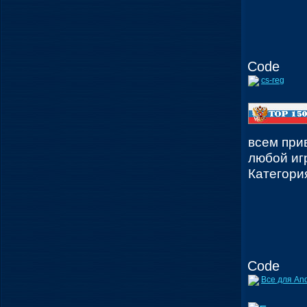
Code
cs-reg
всем при
любой иг
Категори
Code
Все для An