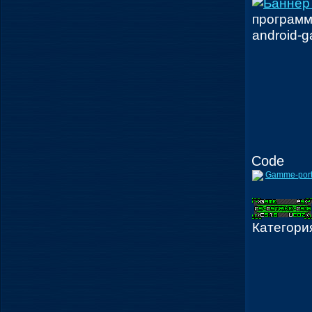
программ
android-g
Code
Gamme-port
Категори